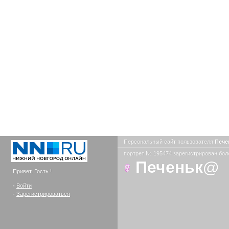
Персональный сайт пользователя
Печ
портрет № 195474 зарегистрирован боле
Печеньк@
Привет, Гость !
-
Войти
-
Зарегистрироваться