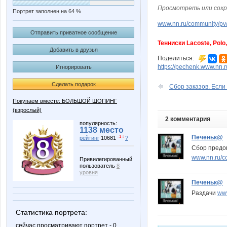
Просмотреть или сохр
Портрет заполнен на 64 %
www.nn.ru/community/pv/
Отправить приватное сообщение
Тенниски Lacoste, Polo,
Добавить в друзья
Поделиться:
https://pechenk.www.nn.
Игнорировать
Сделать подарок
Сбор заказов. Если 
Покупаем вместе: БОЛЬШОЙ ШОПИНГ
(взрослый)
2 комментария
популярность:
1138 место
Печеньк@
-1 ↓
рейтинг
10681
?
Сбор предо
www.nn.ru/c
Привилегированный
пользователь
8
уровня
Печеньк@
Раздачи
www
Статистика портрета:
сейчас просматривают портрет - 0