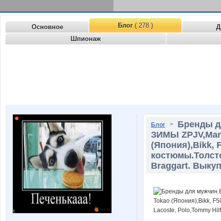
Блог
( 278 )
Основное
Д
Шпионаж
Бренды д
>
Блог
ЗИМЫ ZPJV,Mani
(Япония),Bikk,
костюмы.Толсто
Braggart. Выкуп