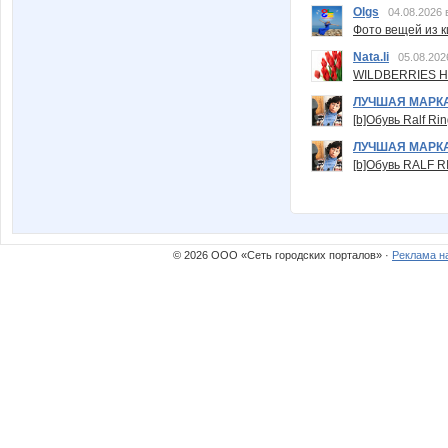
Olgs
04.08.2026 
Фото вещей из ки
Nata.li
05.08.202
WILDBERRIES Н
ЛУЧШАЯ МАРК
[b]Обувь Ralf Ri
ЛУЧШАЯ МАРК
[b]Обувь RALF RI
© 2026 ООО «Сеть городских порталов» ·
Реклама н