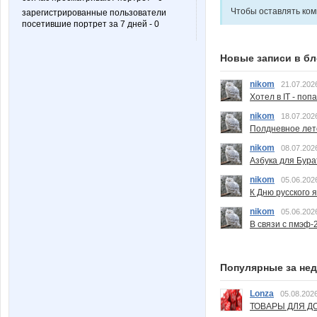
Чтобы оставлять ко
зарегистрированные пользователи
посетившие портрет за 7 дней - 0
Новые записи в бл
nikom
21.07.202
Хотел в IT - поп
nikom
18.07.202
Полдневное лет
nikom
08.07.202
Азбука для Бура
nikom
05.06.202
К Дню русского 
nikom
05.06.202
В связи с пмэф-
Популярные за не
Lonza
05.08.2026
ТОВАРЫ ДЛЯ ДО