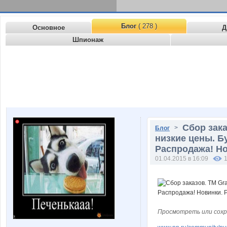
Блог
( 278 )
Основное
Д
Шпионаж
Сбор зака
>
Блог
низкие цены. Б
Распродажа! Но
01.04.2015 в 16:09
Просмотреть или сохр