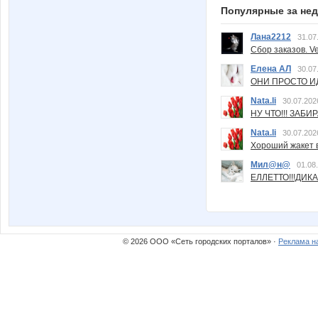
Популярные за не
Лана2212
31.07
Сбор заказов. Ve
Елена АЛ
30.07
ОНИ ПРОСТО ИД
Nata.li
30.07.202
НУ ЧТО!!! ЗАБИ
Nata.li
30.07.202
Хороший жакет вс
Мил@н@
01.08
ЕЛЛЕТТО!!!ДИК
© 2026 ООО «Сеть городских порталов» ·
Реклама н