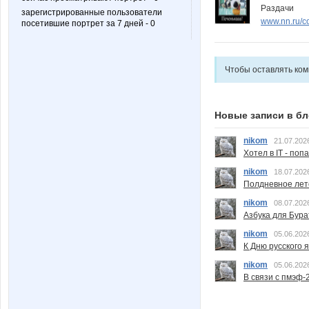
Раздачи
зарегистрированные пользователи
www.nn.ru/c
посетившие портрет за 7 дней - 0
Чтобы оставлять ко
Новые записи в бл
nikom
21.07.202
Хотел в IT - поп
nikom
18.07.202
Полдневное лет
nikom
08.07.202
Азбука для Бура
nikom
05.06.202
К Дню русского 
nikom
05.06.202
В связи с пмэф-