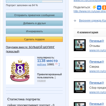
www.nn.ru/community/pv/m
Портрет заполнен на 64 %
Поделиться:
http://www.nn.ru/user.
Отправить приватное сообщение
Верхняя одежда Kar
Добавить в друзья
Игнорировать
4 комментария
Сделать подарок
Печеньк@
Отзывы
Покупаем вместе: БОЛЬШОЙ ШОПИНГ
www.nn.ru/c
(взрослый)
популярность:
1138 место
Печеньк@
-1 ↓
рейтинг
10681
?
Сверка
www.nn.ru/c
Привилегированный
пользователь
8
уровня
Печеньк@
Сбор предо
www.nn.ru/c
Статистика портрета:
Печеньк@
сейчас просматривают портрет - 0