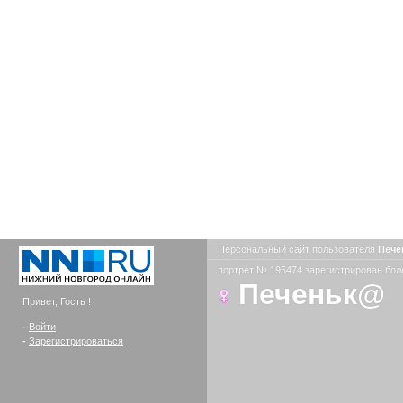
Персональный сайт пользователя
Печ
портрет № 195474 зарегистрирован боле
Печеньк@
Привет, Гость !
-
Войти
-
Зарегистрироваться