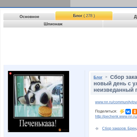
Блог
( 278 )
Основное
Д
Шпионаж
Сбор зака
>
Блог
новый день с у
неизведанный п
www.nn.ru/community/pv
Поделиться:
http://pechenk.www.nn.r
Сбор заказов. Бренд