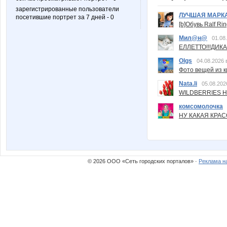
зарегистрированные пользователи
ЛУЧШАЯ МАРК
посетившие портрет за 7 дней - 0
[b]Обувь Ralf Ri
Мил@н@
01.08
ЕЛЛЕТТО!!!ДИК
Olgs
04.08.2026 
Фото вещей из ки
Nata.li
05.08.202
WILDBERRIES Н
комсомолочка
НУ КАКАЯ КРАСОТ
© 2026 ООО «Сеть городских порталов» ·
Реклама н