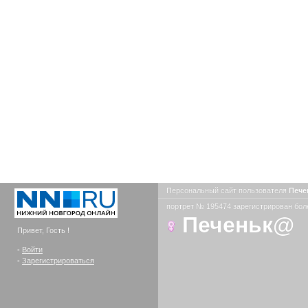
Персональный сайт пользователя
Печ
портрет № 195474 зарегистрирован боле
Печеньк@
Привет, Гость !
-
Войти
-
Зарегистрироваться