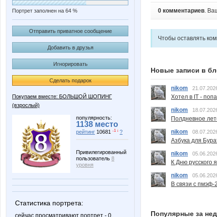
0 комментариев
. Ва
Портрет заполнен на 64 %
Отправить приватное сообщение
Чтобы оставлять ко
Добавить в друзья
Игнорировать
Новые записи в бл
Сделать подарок
nikom
21.07.202
Покупаем вместе: БОЛЬШОЙ ШОПИНГ
Хотел в IT - поп
(взрослый)
nikom
18.07.202
популярность:
Полдневное лет
1138 место
-1 ↓
nikom
рейтинг
10681
?
08.07.202
Азбука для Бура
Привилегированный
nikom
05.06.202
пользователь
8
К Дню русского 
уровня
nikom
05.06.202
В связи с пмэф-
Статистика портрета:
Популярные за не
сейчас просматривают портрет - 0