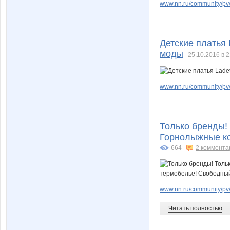
www.nn.ru/community/pv
Детские платья 
моды
25.10.2016 в 2
www.nn.ru/community/pv
Только бренды! 
Горнолыжные ко
664
2 коммента
www.nn.ru/community/pv/
Читать полностью