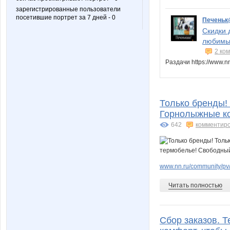
зарегистрированные пользователи
посетившие портрет за 7 дней - 0
Печень
Скидки 
любимых 
2 ко
Раздачи https://www.n
Только бренды! 
Горнолыжные ко
642
комментир
www.nn.ru/community/pv
Читать полностью
Сбор заказов. Т