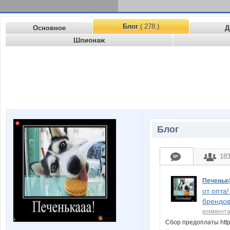
Блог
( 278 )
Основное
Д
Шпионаж
Блог
18
Печень
от опта
брендов 
коммент
Сбор предоплаты http