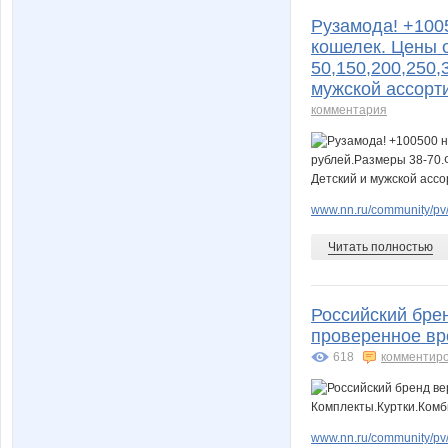
Рузамода! +100
кошелек. Цены 
50,150,200,250,
мужской ассорти
комментария
www.nn.ru/community/pv/
Читать полностью
Российский брен
проверенное вр
618
комментир
www.nn.ru/community/pv