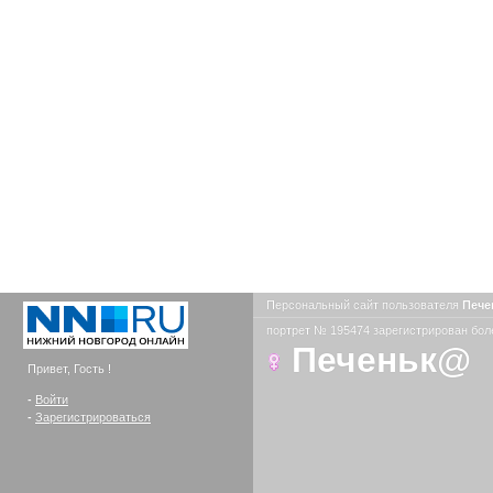
Персональный сайт пользователя
Печ
портрет № 195474 зарегистрирован боле
Печеньк@
Привет, Гость !
-
Войти
-
Зарегистрироваться