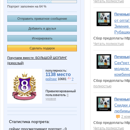
Читать полностью
Портрет заполнен на 64 %
Печень
Отправить приватное сообщение
от опта
Зимние 
Добавить в друзья
Рубашки
Сбор предоплаты http
Игнорировать
Читать полностью
Сделать подарок
Печень
Покупаем вместе: БОЛЬШОЙ ШОПИНГ
Сек*рет
(взрослый)
модели 
популярность:
1138 место
комбине
-1 ↓
рейтинг
10681
?
Сбор предоплаты http
полностью
Привилегированный
пользователь
8
уровня
Печень
Скидки 
любимых 
2 ко
Статистика портрета:
Сбор предоплаты http
Читать полностью
сейчас просматривают портрет - 0